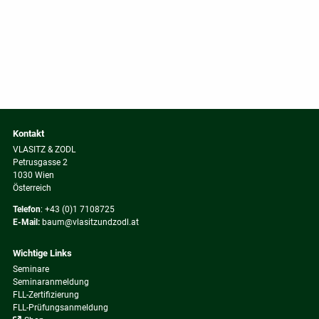
Kontakt
VLASITZ & ZODL
Petrusgasse 2
1030 Wien
Österreich
Telefon
:
+43 (0)1 7108725
E-Mail:
baum@vlasitzundzodl.at
Wichtige Links
Navigation
Seminare
überspringen
Seminaranmeldung
FLL-Zertifizierung
FLL-Prüfungsanmeldung