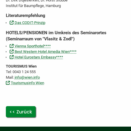
Dr. Dirk Dujesiefken, Dr. Horst Stobbe
Institut für Baumpflege, Hamburg
Literaturempfehlung
Das CODIT-Prinzip
HOTELS/PENSIONEN im Umkreis des Seminarortes
(Seminarraum von "Vlasitz & Zodl")
Vienna Sporthotel****
Best Western Hotel Amedia Wien****
Hotel Eurostars Embassy****
TOURISMUS Wien
Tel: 0043 1 24 555
Mail:
info@wien.info
Tourismusinfo Wien
Zurück