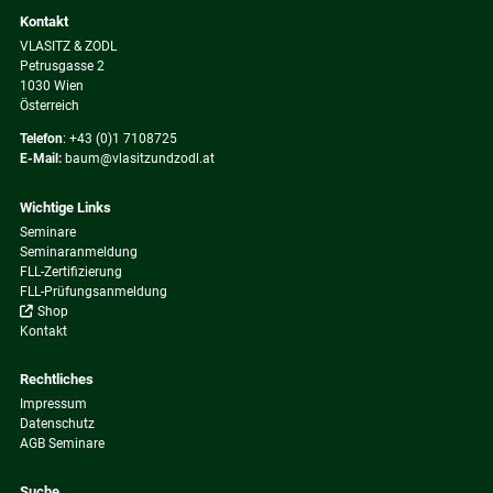
Kontakt
VLASITZ & ZODL
Petrusgasse 2
1030 Wien
Österreich
Telefon
:
+43 (0)1 7108725
E-Mail:
baum@vlasitzundzodl.at
Wichtige Links
Navigation
Seminare
überspringen
Seminaranmeldung
FLL-Zertifizierung
FLL-Prüfungsanmeldung
Shop
Kontakt
Rechtliches
Navigation
Impressum
überspringen
Datenschutz
AGB Seminare
Suche